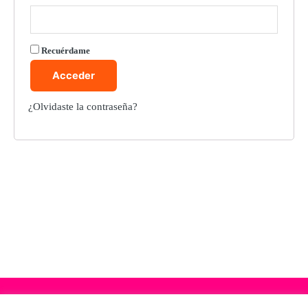
Recuérdame
Acceder
¿Olvidaste la contraseña?
Copyright © 2020 Oliver Russell | Los términos “B Lab”, la