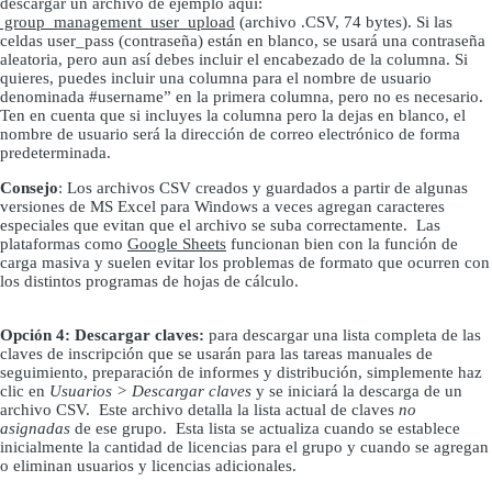
descargar un archivo de ejemplo aquí:
group_management_user_upload
(archivo .CSV, 74 bytes). Si las
celdas user_pass (contraseña) están en blanco, se usará una contraseña
aleatoria, pero aun así debes incluir el encabezado de la columna. Si
quieres, puedes incluir una columna para el nombre de usuario
denominada #username” en la primera columna, pero no es necesario.
Ten en cuenta que si incluyes la columna pero la dejas en blanco, el
nombre de usuario será la dirección de correo electrónico de forma
predeterminada.
Consejo
: Los archivos CSV creados y guardados a partir de algunas
versiones de MS Excel para Windows a veces agregan caracteres
especiales que evitan que el archivo se suba correctamente. Las
plataformas como
Google Sheets
funcionan bien con la función de
carga masiva y suelen evitar los problemas de formato que ocurren con
los distintos programas de hojas de cálculo.
Opción 4: Descargar claves:
para descargar una lista completa de las
claves de inscripción que se usarán para las tareas manuales de
seguimiento, preparación de informes y distribución, simplemente haz
clic en
Usuarios > Descargar claves
y se iniciará la descarga de un
archivo CSV. Este archivo detalla la lista actual de claves
no
asignadas
de ese grupo. Esta lista se actualiza cuando se establece
inicialmente la cantidad de licencias para el grupo y cuando se agregan
o eliminan usuarios y licencias adicionales.